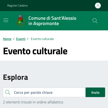
Vai ai contenuti
Vai al footer
Regione Calabria
Comune di Sant'Alessio
in Aspromonte
Home
/
Eventi
/
Evento culturale
Evento culturale
Esplora
Cerca
Invio
2 elementi trovati in ordine alfabetico