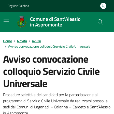
Vai ai contenuti
Vai al footer
Regione Calabria
Comune di Sant'Alessio
in Aspromonte
Home
/
Novità
/
avvisi
/
Avviso convocazione colloquio Servizio Civile Universale
Avviso convocazione
colloquio Servizio Civile
Universale
Dettagli della notizia
Procedure selettive dei candidati per la partecipazione al
programma di Servizio Civile Universale da realizzarsi presso le
sedi dei Comuni di Laganadi – Calanna – Cardeto e Sant’Alessio
in Aspromonte