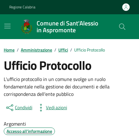
Vai ai contenuti
Vai al footer
Regione Calabria
Comune di Sant'Alessio
in Aspromonte
Home
/
Amministrazione
/
Uffici
/
Ufficio Protocollo
Ufficio Protocollo
L'ufficio protocollo in un comune svolge un ruolo
fondamentale nella gestione dei documenti e della
corrispondenza dell'ente pubblico
Condividi
Vedi azioni
Argomenti
Accesso all'informazione