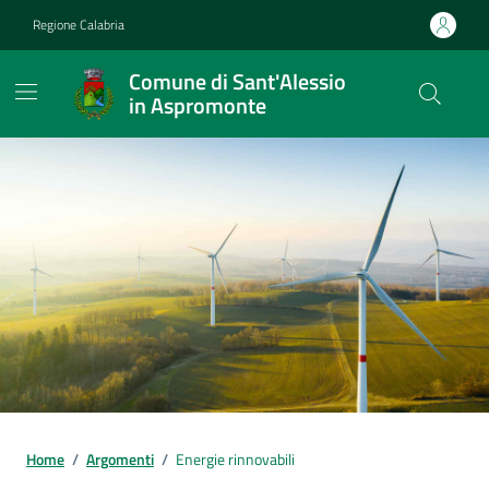
Vai ai contenuti
Vai al footer
Regione Calabria
Comune di Sant'Alessio
in Aspromonte
Home
/
Argomenti
/
Energie rinnovabili